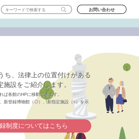
お問い合わせ
うち、
法律上の位置付けがある
定施設を
ご紹介します。
れば各館のHPに
移動できます。
、新登録博物館（◎）、新指定施設（○）を示
録制度についてはこちら