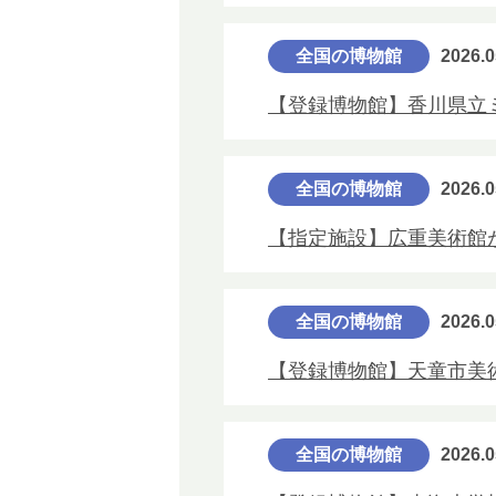
全国の博物館
2026.0
【登録博物館】香川県立
全国の博物館
2026.0
【指定施設】広重美術館
全国の博物館
2026.0
【登録博物館】天童市美
全国の博物館
2026.0