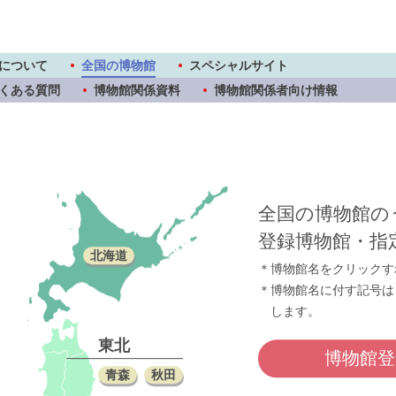
について
全国の博物館
スペシャルサイト
くある質問
博物館関係資料
博物館関係者向け情報
全国の博物館の
登録博物館・指
北海道
＊
博物館名をクリックす
＊
博物館名に付す記号は
します。
東北
博物館登
青森
秋田