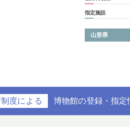
指定施設
山形県
登録博物館
指定施設
岩手県
新制度による
博物館の登録・指定
登録博物館
指定施設