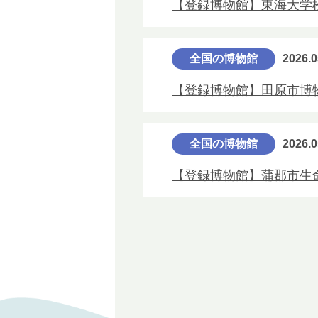
【登録博物館】東海大学
全国の博物館
2026.0
【登録博物館】田原市博
全国の博物館
2026.0
【登録博物館】蒲郡市生