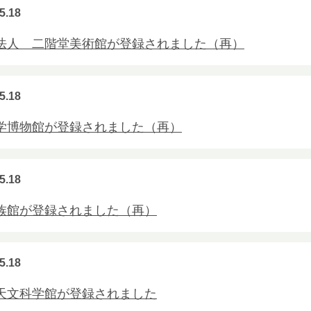
5.18
福島県
法人 二階堂美術館が登録されました（再）
登録博物館
指定施設
5.18
学博物館が登録されました（再）
宮城県
5.18
登録博物館
族館が登録されました（再）
指定施設
5.18
群馬県
天文科学館が登録されました
登録博物館