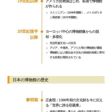
19世紀以降
アメリカ合衆国はじめ、各国で博物館
が作られる
スミソニアン（1846年開館）、メトロポリタ
ン美術館（1872年開館）
20世紀後半
ヨーロッパ中心の博物館像からの脱
却・多様化
以降
先住民族文化への注目
アジア、中南米、アフリカ等の博物館が躍進
博物館には人類社会や文化の持続的発展に寄与
する役割が期待されている
日本の博物館の歴史
黎明期
正倉院：1300年前の文化財を今に伝え
る「世界に誇る収蔵庫」
保存の重要性⇔風入れ（保存と活用の両立）