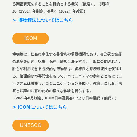
る調査研究をすることを目的とする機関 （後略）。（昭和
26（1951）年制定、令和4（2022）年改正）
＞
博物館法についてはこちら
ICOM
博物館は、社会に奉仕する非営利の常設機関であり、有形及び無形
の遺産を研究、収集、保存、解釈し展示する。一般に公開された、
誰もが利用できる包摂的な博物館は、多様性と持続可能性を促進す
る。倫理的かつ専門性をもって、コミュニティの参加とともにミュ
ージアムは機能し、コミュニケーションを図り、教育、楽しみ、考
察と知識の共有のための様々な体験を提供する。
（2022年8月制定。ICOM日本委員会HPより日本語訳（仮訳））
＞
ICOMについてはこちら
UNESCO