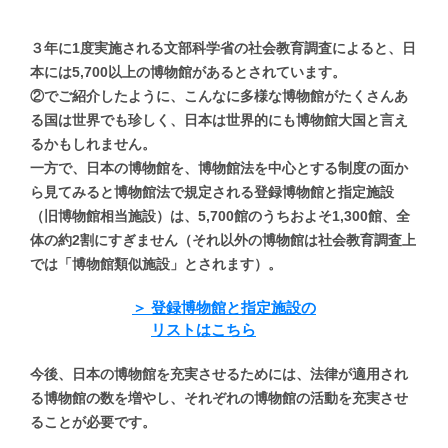
３年に1度実施される文部科学省の社会教育調査によると、
日
本には5,700以上の博物館があるとされています。
②でご紹介したように、こんなに多様な博物館が
たくさんあ
る国は世界でも珍しく、
日本は世界的にも博物館大国と言え
るかもしれません。
一方で、日本の博物館を、博物館法を中心とする制度の面か
ら見てみると
博物館法で規定される登録博物館と指定施設
（旧博物館相当施設）は、
5,700館のうちおよそ1,300館、
全
体の約2割にすぎません（それ以外の博物館は社会教育調査上
では
「博物館類似施設」とされます）。
＞
登録博物館と指定施設の
リストはこちら
今後、日本の博物館を充実させるためには、
法律が適用され
る博物館の数を増やし、
それぞれの博物館の活動を充実させ
ることが必要です。