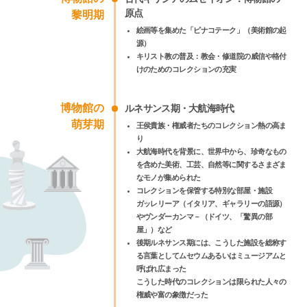
原点
黎明期
絵画等を集めた「ピナコテーク」（美術館の起
源）
キリスト教の普及：教会・修道院の威信や格付
けのためのコレクションの充実
博物館の
ルネサンス期・大航海時代
萌芽期
王侯貴族・権威者たちのコレクション熱の高ま
り
大航海時代を背景に、世界中から、珍奇なもの
を含めた美術、工芸、自然等に関するさまざま
なモノが集められた
コレクションを保管する特別な部屋・施設
ガッレリーア（イタリア、ギャラリーの語源）
やヴンダーカンマ－（ドイツ、「驚異の部
屋」）など
後期ルネサンス期には、こうした施設を総称す
る言葉としてムセウムあるいはミュージアムと
呼ばれ広まった
こうした時代のコレクションは限られた人々の
権威や富の象徴だった