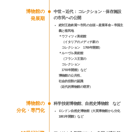
博物館の
中世～近代： コレクション・保存施設
の市民への公開
発展期
絶対王政終焉〜市民の台頭～産業革命～帝国主
義と植民地
＊
ウフィツィ美術館
（イタリアのメディチ家の
コレクション 1769年開館）
＊
ルーヴル美術館
（フランス王室の
コレクション
1793年開館）など
博物館の公共性、
社会的役割の認識
（近代的博物館の萌芽）
博物館の
科学技術博物館、自然史博物館 など
分化・専門化
ロンドン自然史博物館（大英博物館から分化
1881年開館）など