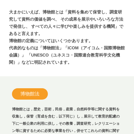
大まかにいえば、博物館とは「資料を集めて保管し、調査研
究して資料の価値を調べ、
その成果を展示やいろいろな方法
で発信し、
すべての人々に学びや楽しみを提供する機関」で
あると言えます。
博物館の定義についてはいくつかあります。
代表的なものは「博物館法」「ICOM（アイコム・国際博物館
会議）」
「UNESCO（ユネスコ・国際連合教育科学文化機
関）」などに明記されています。
博物館法
博物館とは，歴史，芸術，民俗，産業，自然科学等に関する資料を
収集し，保管（育成を含む．以下同じ）し，展示して教育的配慮の
下に一般公衆の利用に供し，その教養，調査研究，レクリエーショ
ン等に資するために必要な事業を行い，併せてこれらの資料に関す