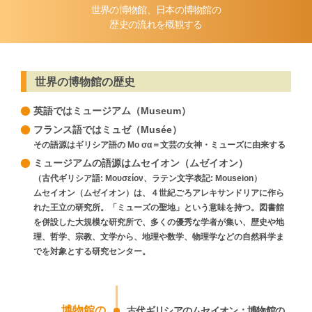
世界の博物館、日本の博物館の
歴史の流れを概観する
世界の博物館の歴史
英語ではミュージアム（Museum）
フランス語ではミュゼ（Musée）
その語源はギリシア語の Μο σα＝文芸の女神・ミューズに由来する
ミュージアムの語源はムセイオン（ムゼイオン）
（古代ギリシア語: Μουσείον、ラテン文字表記: Mouseion）
ムセイオン（ムゼイオン）は、４世紀ごろアレキサンドリアに作ら
れた王立の研究所。「ミューズの聖地」という意味を持つ。図書館
を併設した大規模な研究所で、多くの優秀な学者が集い、歴史や地
理、哲学、宗教、文学から、地理や数学、物理学などの自然科学ま
でを対象とする研究センター。
博物館の
古代ギリシアのムセイオン：博物館の